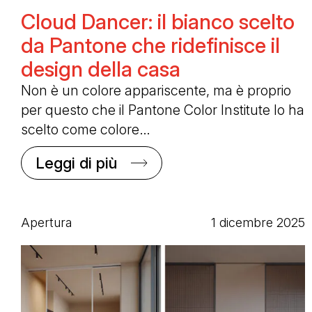
Cloud Dancer: il bianco scelto
da Pantone che ridefinisce il
design della casa
Non è un colore appariscente, ma è proprio
per questo che il Pantone Color Institute lo ha
scelto come colore…
Leggi di più
Apertura
1 dicembre 2025