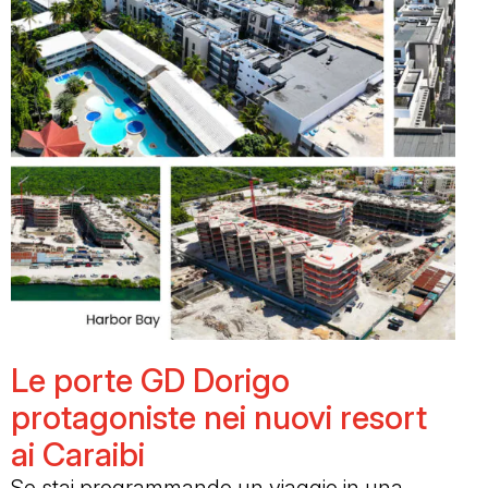
Le porte GD Dorigo
protagoniste nei nuovi resort
ai Caraibi