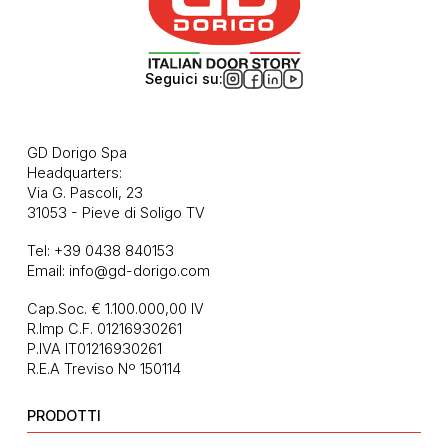
Seguici su:
GD Dorigo Spa
Headquarters:
Via G. Pascoli, 23
31053 - Pieve di Soligo TV
Tel:
+39 0438 840153
Email:
info@gd-dorigo.com
Cap.Soc. € 1.100.000,00 IV
R.Imp C.F. 01216930261
P.IVA IT01216930261
R.E.A Treviso Nº 150114
PRODOTTI