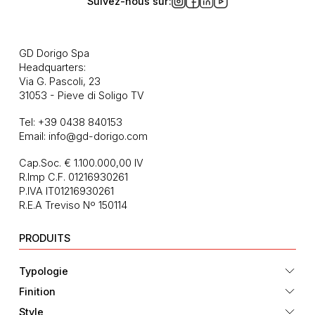
Suivez-nous sur:
GD Dorigo Spa
Headquarters:
Via G. Pascoli, 23
31053 - Pieve di Soligo TV
Tel:
+39 0438 840153
Email:
info@gd-dorigo.com
Cap.Soc. € 1.100.000,00 IV
R.Imp C.F. 01216930261
P.IVA IT01216930261
R.E.A Treviso Nº 150114
PRODUITS
Typologie
Finition
Style