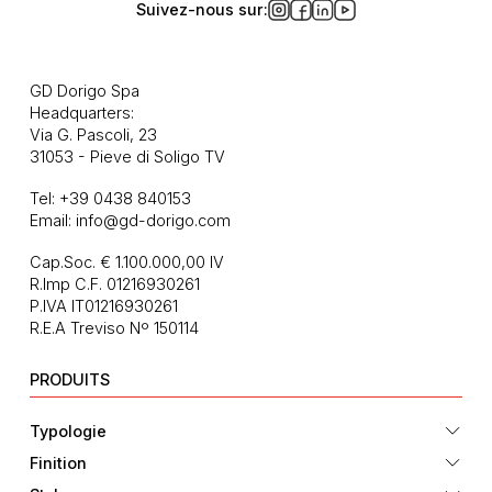
Suivez-nous sur:
GD Dorigo Spa
Headquarters:
Via G. Pascoli, 23
31053 - Pieve di Soligo TV
Tel:
+39 0438 840153
Email:
info@gd-dorigo.com
Cap.Soc. € 1.100.000,00 IV
R.Imp C.F. 01216930261
P.IVA IT01216930261
R.E.A Treviso Nº 150114
PRODUITS
Typologie
Finition