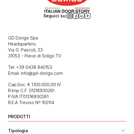
Seguici su:
GD Dorigo Spa
Headquarters:
Via G. Pascoli, 23
31053 - Pieve di Soligo TV
Tel:
+39 0438 840153
Email:
info@gd-dorigo.com
Cap.Soc. € 1.100.000,00 IV
R.Imp C.F. 01216930261
P.IVA IT01216930261
R.E.A Treviso Nº 150114
PRODOTTI
Tipologia