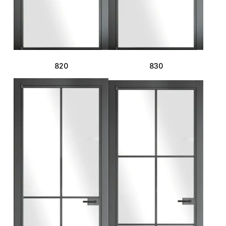
820
830