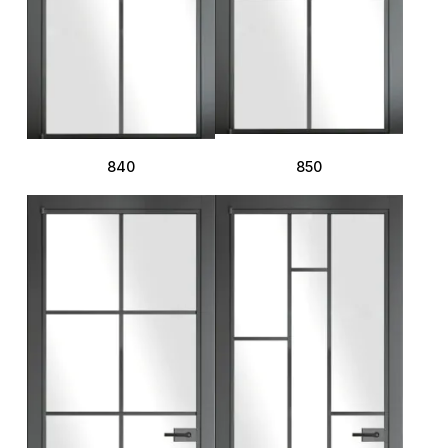
840
850