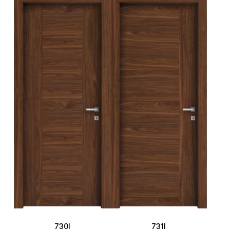
730I
731I