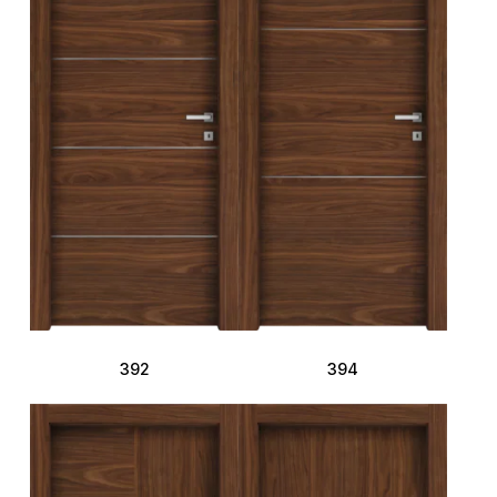
392
394