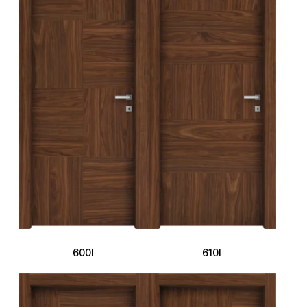
600I
610I