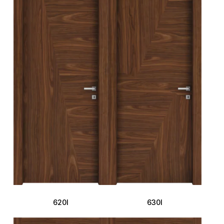
620I
630I