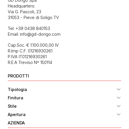
GD Dorigo Spa
Headquarters:
Via G. Pascoli, 23
31053 - Pieve di Soligo TV
Tel:
+39 0438 840153
Email:
info@gd-dorigo.com
Cap.Soc. € 1.100.000,00 IV
R.Imp C.F. 01216930261
P.IVA IT01216930261
R.E.A Treviso Nº 150114
PRODOTTI
Tipologia
Finitura
Stile
Apertura
AZIENDA