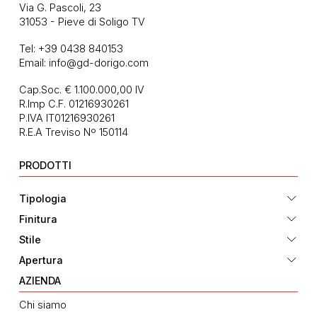
Via G. Pascoli, 23
31053 - Pieve di Soligo TV
Tel:
+39 0438 840153
Email:
info@gd-dorigo.com
Cap.Soc. € 1.100.000,00 IV
R.Imp C.F. 01216930261
P.IVA IT01216930261
R.E.A Treviso Nº 150114
PRODOTTI
Tipologia
Finitura
Stile
Apertura
AZIENDA
Chi siamo