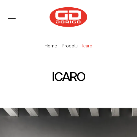
Salta al contenuto principale
Home
–
Prodotti
–
Icaro
ICARO