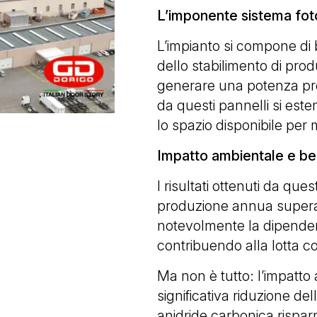
L’imponente sistema foto
L’impianto si compone di
dello stabilimento di pro
generare una potenza pr
da questi pannelli si est
lo spazio disponibile per
Impatto ambientale e ben
I risultati ottenuti da qu
produzione annua supe
notevolmente la dipenden
contribuendo alla lotta co
Ma non è tutto: l’impatto
significativa riduzione de
anidride carbonica rispar