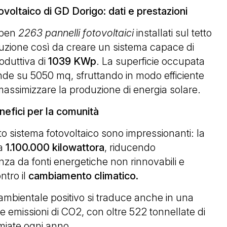
voltaico di GD Dorigo: dati e prestazioni
 ben
2263 pannelli fotovoltaici
installati sul tetto
duzione così da creare un sistema capace di
oduttiva di
1039 KWp
. La superficie occupata
ende su 5050 mq, sfruttando in modo efficiente
 massimizzare la produzione di energia solare.
efici per la comunità
esto sistema fotovoltaico sono impressionanti: la
ra
1.100.000 kilowattora
, riducendo
za da fonti energetiche non rinnovabili e
ntro il
cambiamento climatico.
 ambientale positivo si traduce anche in una
lle emissioni di CO2, con oltre 522 tonnellate di
miate ogni anno.