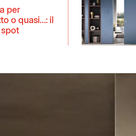
ta per
to o quasi…: il
 spot