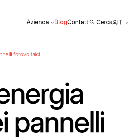
Azienda
Blog
Contatti
Cerca
IT
Area ris
nelli fotovoltaici
energia
i pannelli